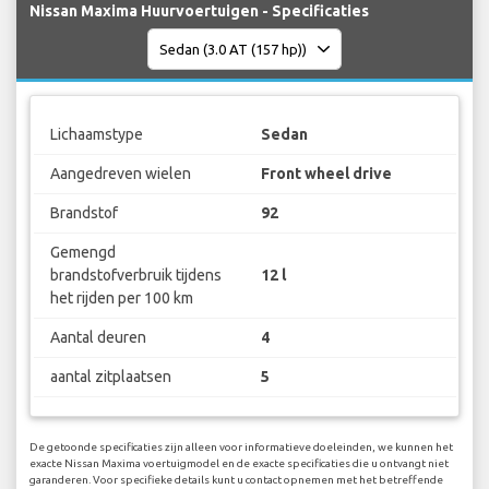
Nissan Maxima Huurvoertuigen - Specificaties
Lichaamstype
Sedan
Aangedreven wielen
Front wheel drive
Brandstof
92
Gemengd
brandstofverbruik tijdens
12 l
het rijden per 100 km
Aantal deuren
4
aantal zitplaatsen
5
De getoonde specificaties zijn alleen voor informatieve doeleinden, we kunnen het
exacte Nissan Maxima voertuigmodel en de exacte specificaties die u ontvangt niet
garanderen. Voor specifieke details kunt u contact opnemen met het betreffende