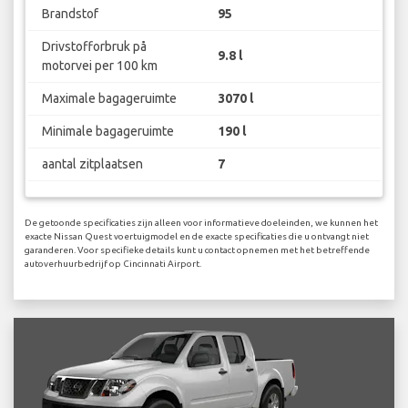
Brandstof
95
Drivstofforbruk på
9.8 l
motorvei per 100 km
Maximale bagageruimte
3070 l
Minimale bagageruimte
190 l
aantal zitplaatsen
7
De getoonde specificaties zijn alleen voor informatieve doeleinden, we kunnen het
exacte Nissan Quest voertuigmodel en de exacte specificaties die u ontvangt niet
garanderen. Voor specifieke details kunt u contact opnemen met het betreffende
autoverhuurbedrijf op Cincinnati Airport.