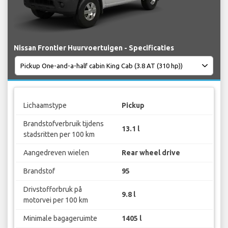
Nissan Frontier Huurvoertuigen - Specificaties
Lichaamstype
Pickup
Brandstofverbruik tijdens
13.1 l
stadsritten per 100 km
Aangedreven wielen
Rear wheel drive
Brandstof
95
Drivstofforbruk på
9.8 l
motorvei per 100 km
Minimale bagageruimte
1405 l