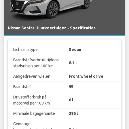
Nissan Sentra Huurvoertuigen - Specificaties
Lichaamstype
Sedan
Brandstofverbruik tijdens
8.1 l
stadsritten per 100 km
Aangedreven wielen
Front wheel drive
Brandstof
95
Drivstofforbruk på
6 l
motorvei per 100 km
Minimale bagageruimte
396 l
Gemengd