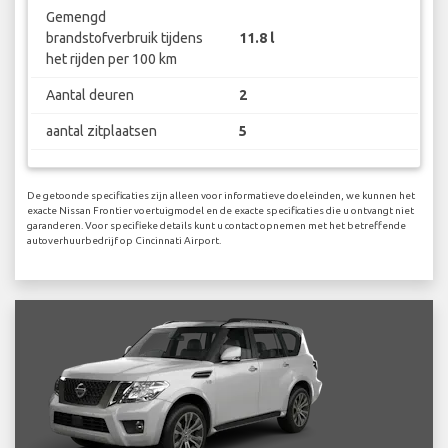
Gemengd
brandstofverbruik tijdens
11.8 l
het rijden per 100 km
Aantal deuren
2
aantal zitplaatsen
5
De getoonde specificaties zijn alleen voor informatieve doeleinden, we kunnen het
exacte Nissan Frontier voertuigmodel en de exacte specificaties die u ontvangt niet
garanderen. Voor specifieke details kunt u contact opnemen met het betreffende
autoverhuurbedrijf op Cincinnati Airport.