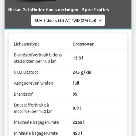
Nissan Pathfinder Huurvoertuigen - Specificaties
Lichaamstype
Crossover
Brandstofverbruik tijdens
13.3 l
stadsritten per 100 km
CO2 uitstoot
245 g/km
Aangedreven wielen
full
Brandstof
95
Drivstofforbruk på
8.9 l
motorvei per 100 km
Maximale bagageruimte
2265 l
Minimale bagageruimte
453 l