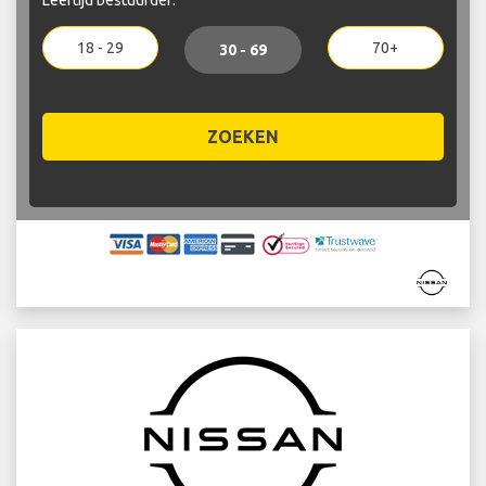
18 - 29
70+
30 - 69
ZOEKEN