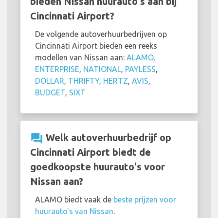
bieden Nissan huurauto's aan bij
Cincinnati Airport?
De volgende autoverhuurbedrijven op
Cincinnati Airport bieden een reeks
modellen van Nissan aan:
ALAMO
,
ENTERPRISE
,
NATIONAL
,
PAYLESS
,
DOLLAR
,
THRIFTY
,
HERTZ
,
AVIS
,
BUDGET
,
SIXT
question_answer
Welk autoverhuurbedrijf op
Cincinnati Airport biedt de
goedkoopste huurauto's voor
Nissan aan?
ALAMO biedt vaak de
beste prijzen voor
huurauto's van Nissan
.