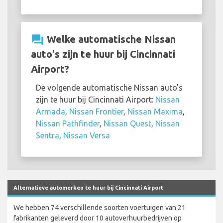
question_answer
Welke automatische Nissan
auto's zijn te huur bij Cincinnati
Airport?
De volgende automatische Nissan auto's
zijn te huur bij Cincinnati Airport:
Nissan
Armada
,
Nissan Frontier
,
Nissan Maxima
,
Nissan Pathfinder
,
Nissan Quest
,
Nissan
Sentra
,
Nissan Versa
Alternatieve automerken te huur bij Cincinnati Airport
We hebben 74 verschillende soorten voertuigen van 21
fabrikanten geleverd door 10 autoverhuurbedrijven op