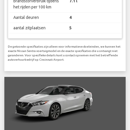
brandstofverbruik tijdens
7.1 l
het rijden per 100 km
Aantal deuren
4
aantal zitplaatsen
5
De getoonde specificaties zijn alleen voor informatieve doeleinden, we kunnen het
exacte Nissan Sentra voertuigmodel en de exacte specificaties die u ontvangt niet
garanderen. Voor specifieke details kunt u contact opnemen met het betreffende
autoverhuurbedrijf op Cincinnati Airport.