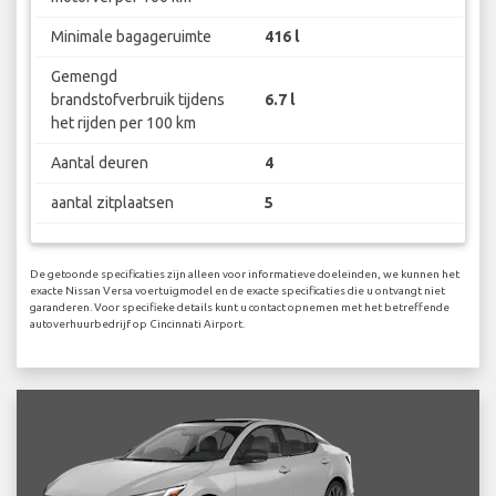
Minimale bagageruimte
416 l
Gemengd
brandstofverbruik tijdens
6.7 l
het rijden per 100 km
Aantal deuren
4
aantal zitplaatsen
5
De getoonde specificaties zijn alleen voor informatieve doeleinden, we kunnen het
exacte Nissan Versa voertuigmodel en de exacte specificaties die u ontvangt niet
garanderen. Voor specifieke details kunt u contact opnemen met het betreffende
autoverhuurbedrijf op Cincinnati Airport.