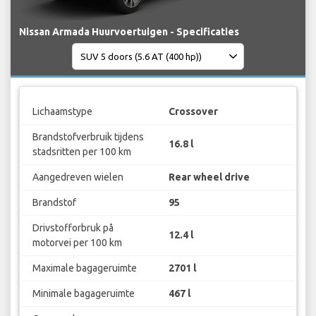
Nissan Armada Huurvoertuigen - Specificaties
Lichaamstype
Crossover
Brandstofverbruik tijdens
16.8 l
stadsritten per 100 km
Aangedreven wielen
Rear wheel drive
Brandstof
95
Drivstofforbruk på
12.4 l
motorvei per 100 km
Maximale bagageruimte
2701 l
Minimale bagageruimte
467 l