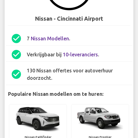
Nissan - Cincinnati Airport
check_circle
7
Nissan Modellen
.
check_circle
Verkrijgbaar bij
10-leveranciers
.
130 Nissan offertes voor autoverhuur
check_circle
doorzocht.
Populaire Nissan modellen om te huren:
Nissan Pathfinder
Nissan Frontier