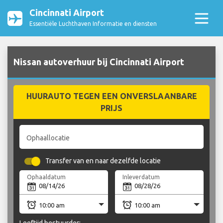
Cincinnati Airport
Essentiële Luchthaven Informatie en diensten
Nissan autoverhuur bij Cincinnati Airport
HUURAUTO TEGEN EEN ONVERSLAANBARE
PRIJS
Ophaallocatie
Transfer van en naar dezelfde locatie
Ophaaldatum
Inleverdatum
Leeftijd bestuurder: