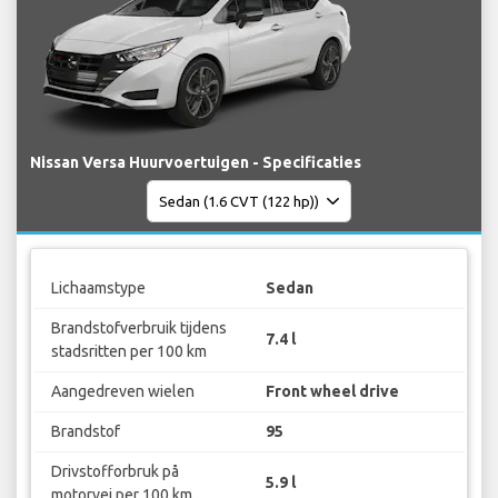
Nissan Versa Huurvoertuigen - Specificaties
Lichaamstype
Sedan
Brandstofverbruik tijdens
7.4 l
stadsritten per 100 km
Aangedreven wielen
Front wheel drive
Brandstof
95
Drivstofforbruk på
5.9 l
motorvei per 100 km