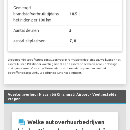
Gemengd
brandstofverbruik tijdens
10.5 l
het rijden per 100 km
Aantal deuren
5
aantal zitplaatsen
7, 8
De getoonde specificaties zijn alleen voor informatieve doeleinden, we kunnen het
exacte Nissan Pathfinder voertuigmodel en de exacte specificaties die u ontvangt
niet garanderen. Voor specifieke details kunt u contact opnemen met het
betreffende autoverhuurbedrijf op Cincinnati Airport.
Voertuigverhuur Nissan bij Cincinnati Airport - Veelgestelde
vragen
question_answer
Welke autoverhuurbedrijven