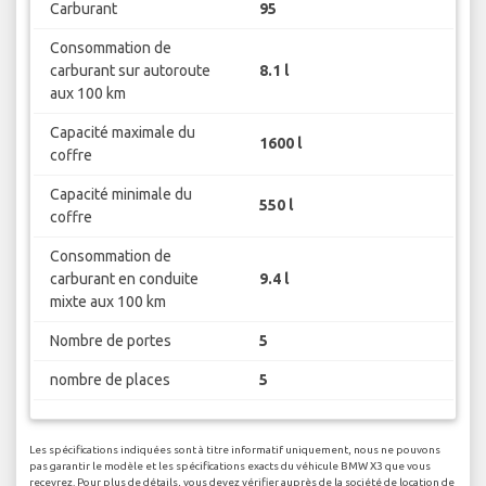
Carburant
95
Consommation de
carburant sur autoroute
8.1 l
aux 100 km
Capacité maximale du
1600 l
coffre
Capacité minimale du
550 l
coffre
Consommation de
carburant en conduite
9.4 l
mixte aux 100 km
Nombre de portes
5
nombre de places
5
Les spécifications indiquées sont à titre informatif uniquement, nous ne pouvons
pas garantir le modèle et les spécifications exacts du véhicule BMW X3 que vous
recevrez. Pour plus de détails, vous devez vérifier auprès de la société de location de