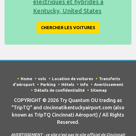
électriques et hybrides à
Kentucky, United States
CHERCHER LES VOITURES
Home
vols
Location de voitures
Transferts
d'aéroport
Parking
Hôtels
Info
Avertissement
Détails de confidentialité
Sitemap
COPYRIGHT © 2026 Try Quantum OU trading as
"TripTQ" and cincinnatikentuckyairport.com (also
known as TripTQ Cincinnati Aéroport) / All Rights
Reserved.
AVERTISSEMENT - ce site n'est pas le site officiel de Cincinnati