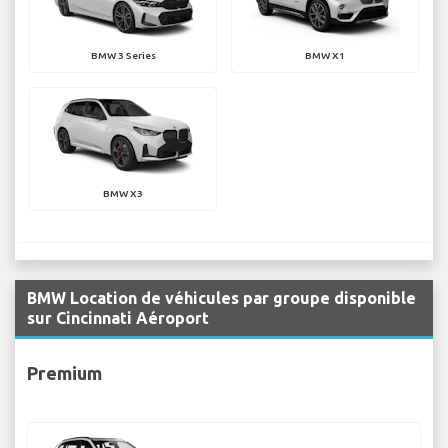
BMW 3 Series
BMW X1
BMW X3
BMW Location de véhicules par groupe disponible
sur Cincinnati Aéroport
Premium