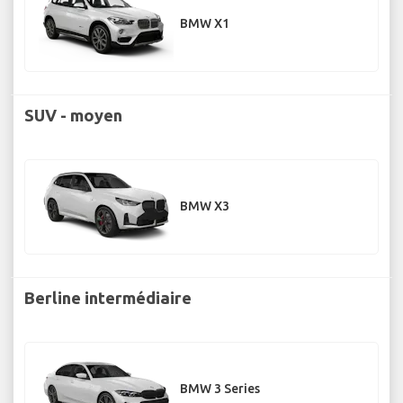
BMW X1
SUV - moyen
BMW X3
Berline intermédiaire
BMW 3 Series