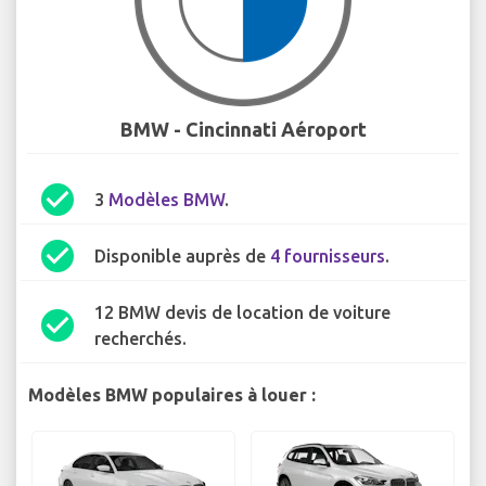
BMW - Cincinnati Aéroport
check_circle
3
Modèles BMW
.
check_circle
Disponible auprès de
4 fournisseurs
.
12 BMW devis de location de voiture
check_circle
recherchés.
Modèles BMW populaires à louer :