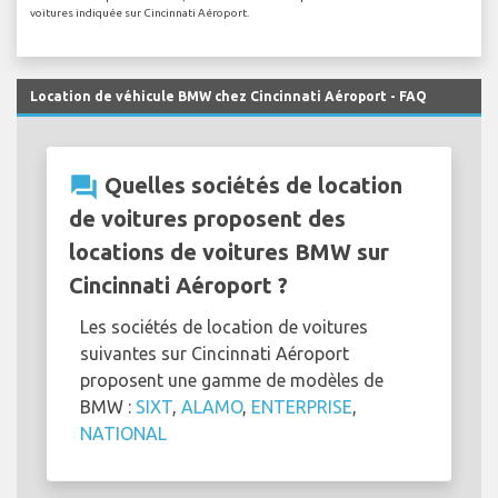
voitures indiquée sur Cincinnati Aéroport.
Location de véhicule BMW chez Cincinnati Aéroport - FAQ
question_answer
Quelles sociétés de location
de voitures proposent des
locations de voitures BMW sur
Cincinnati Aéroport ?
Les sociétés de location de voitures
suivantes sur Cincinnati Aéroport
proposent une gamme de modèles de
BMW :
SIXT
,
ALAMO
,
ENTERPRISE
,
NATIONAL